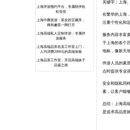
关键字：上海
上海伴游预约平台，专属陪伴轻
松安排
在繁华的上海
上海中圈资源：茶友的宝藏库，
注重个性化和
稀有嫩茶一网打尽
上海高端私人定制伴游：专属伴
服务内容丰富
游服务
于上海的各个
上海高端品茶名卖工作室上门：
地标，像新天
人均消费2000元的高端体验
上海品茶工作室，开启高端妹子
伴游人员的素
品鉴之旅
点时提供专业
安全和隐私同
素，让客户能
总结：上海高
是追求高品质